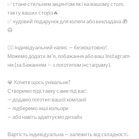
✅ стане стильним акцентом як і на вашому столі,
так і у ваших сторіз🔥
✅ чудовий подарунок для колеги або викладача 🎁
🥼
👩‍⚕️ Індивідуальний напис — безкоштовно!
Можемо додати ім’я, побажання або ваш Instagram-
нік (за бажанням — з логотипом інстаграму).
💎 Хочете щось унікальне?
Створимо підставку саме під вас:
— додамо логотип вашої компанії
— підберемо інші кольори
— або навіть адаптуємо дизайн
Вартість індивідуальна — залежить від складності.