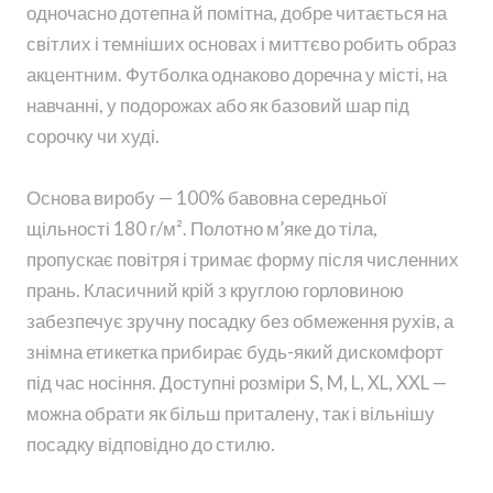
одночасно дотепна й помітна, добре читається на
світлих і темніших основах і миттєво робить образ
акцентним. Футболка однаково доречна у місті, на
навчанні, у подорожах або як базовий шар під
сорочку чи худі.
Основа виробу — 100% бавовна середньої
щільності 180 г/м². Полотно м’яке до тіла,
пропускає повітря і тримає форму після численних
прань. Класичний крій з круглою горловиною
забезпечує зручну посадку без обмеження рухів, а
знімна етикетка прибирає будь-який дискомфорт
під час носіння. Доступні розміри S, M, L, XL, XXL —
можна обрати як більш приталену, так і вільнішу
посадку відповідно до стилю.