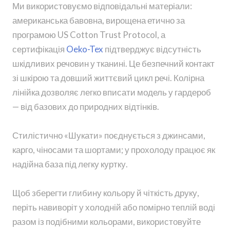
Ми використовуємо відповідальні матеріали:
американська бавовна, вирощена етично за
програмою US Cotton Trust Protocol, а
сертифікація
Oeko-Tex
підтверджує відсутність
шкідливих речовин у тканині. Це безпечний контакт
зі шкірою та довший життєвий цикл речі. Колірна
лінійка дозволяє легко вписати модель у гардероб
— від базових до природних відтінків.
Стилістично «Шукати» поєднується з джинсами,
карго, чіносами та шортами; у прохолоду працює як
надійна база під легку куртку.
Щоб зберегти глибину кольору й чіткість друку,
періть навиворіт у холодній або помірно теплій воді
разом із подібними кольорами, використовуйте