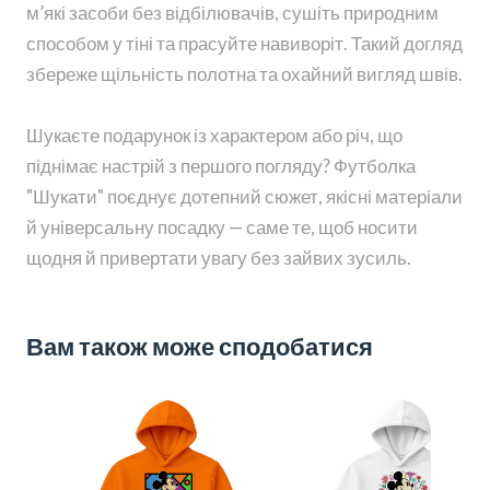
м’які засоби без відбілювачів, сушіть природним
способом у тіні та прасуйте навиворіт. Такий догляд
збереже щільність полотна та охайний вигляд швів.
Шукаєте подарунок із характером або річ, що
піднімає настрій з першого погляду? Футболка
"Шукати" поєднує дотепний сюжет, якісні матеріали
й універсальну посадку — саме те, щоб носити
щодня й привертати увагу без зайвих зусиль.
Вам також може сподобатися