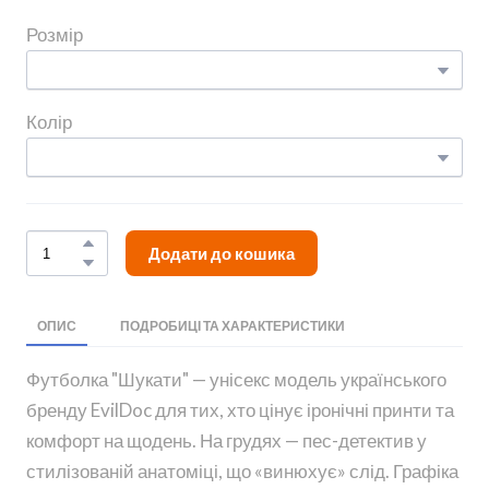
Розмір
Колір
Додати до кошика
ОПИС
ПОДРОБИЦІ ТА ХАРАКТЕРИСТИКИ
Футболка "Шукати" — унісекс модель українського
бренду EvilDoc для тих, хто цінує іронічні принти та
комфорт на щодень. На грудях — пес-детектив у
стилізованій анатоміці, що «винюхує» слід. Графіка