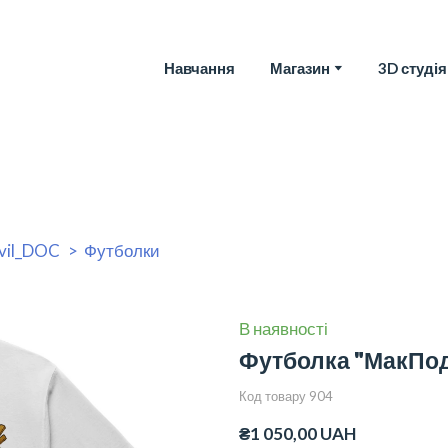
Навчання
Магазин
3D студія
vil_DOC
Футболки
В наявності
Футболка "МакПо
Код товару 904
₴1 050,00 UAH