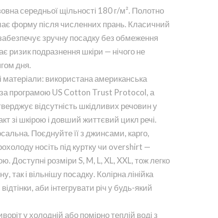
вна середньої щільності 180 г/м². Полотно
римає форму після численних прань. Класичний
 забезпечує зручну посадку без обмеження
ває ризик подразнення шкіри — нічого не
ягом дня.
і матеріали: використана американська
за програмою US Cotton Trust Protocol, а
тверджує відсутність шкідливих речовин у
акт зі шкірою і довший життєвий цикл речі.
сальна. Поєднуйте її з джинсами, карго,
охолоду носіть під куртку чи overshirt —
. Доступні розміри S, M, L, XL, XXL, тож легко
у, так і вільнішу посадку. Колірна лінійка
відтінки, аби інтегрувати річ у будь-який
воріт у холодній або помірно теплій воді з