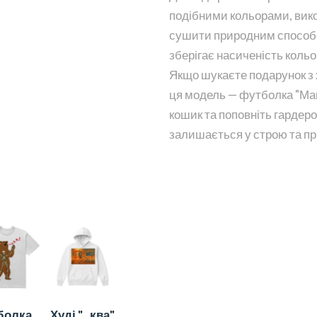
подібними кольорами, вико
сушити природним способом
зберігає насиченість кольор
Якщо шукаєте подарунок з 
ця модель — футболка "Ма
кошик та поповніть гардеро
залишається у строю та пр
болка
Худі "...ква"