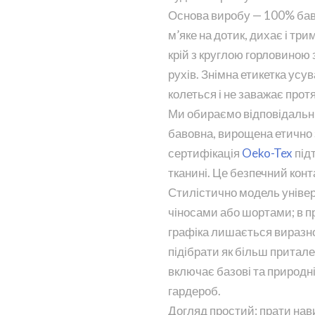
Основа виробу — 100% баво
м’яке на дотик, дихає і т
крій з круглою горловиною
рухів. Знімна етикетка усу
колеться і не заважає прот
Ми обираємо відповідальн
бавовна, вирощена етично 
сертифікація
Oeko-Tex
під
тканині. Це безпечний конт
Стилістично модель універ
чіносами або шортами; в пр
графіка лишається виразною
підібрати як більш притален
включає базові та природні 
гардероб.
Догляд простий: прати нави