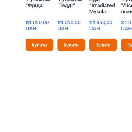
"Фріда"
"Тедді"
"Irradiated
"Ліс
Mykola"
пісн
₴1 050,00 
₴1 050,00 
₴1 850,00 
₴1 0
UAH
UAH
UAH
UAH
Купити
Купити
Купити
К