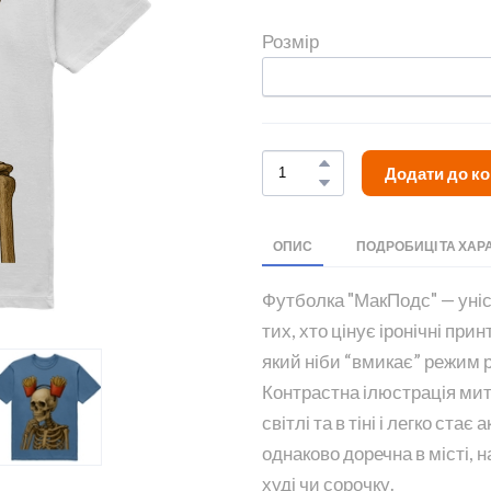
Розмір
Додати до к
ОПИС
ПОДРОБИЦІ ТА ХАР
Футболка "МакПодс" — уніс
тих, хто цінує іронічні при
який ніби “вмикає” режим р
Контрастна ілюстрація мит
світлі та в тіні і легко ст
однаково доречна в місті, н
худі чи сорочку.