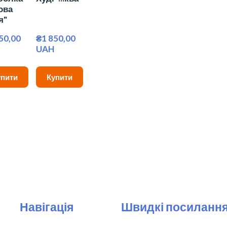
ова
я"
50,00 
₴1 850,00 
UAH
упити
Купити
Навігація
Швидкі посиланн