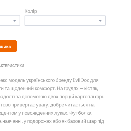
Колір
ошика
АКТЕРИСТИКИ
екс модель українського бренду EvilDoc для
нти та щоденний комфорт. На грудях — кістяк,
адості за допомогою двох порцій картоплі фрі.
тєво привертає увагу, добре читається на
ає акцентом у повсякденних луках. Футболка
а навчанні, у подорожах або як базовий шар під