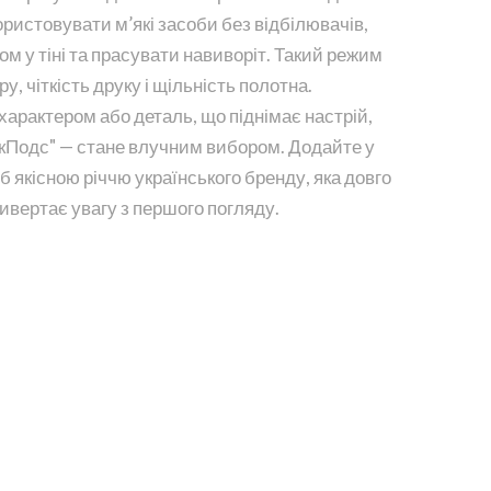
ристовувати м’які засоби без відбілювачів,
 у тіні та прасувати навиворіт. Такий режим
у, чіткість друку і щільність полотна.
характером або деталь, що піднімає настрій,
кПодс" — стане влучним вибором. Додайте у
б якісною річчю українського бренду, яка довго
ивертає увагу з першого погляду.