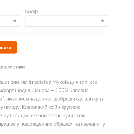
Колір
ошика
АКТЕРИСТИКИ
 з принтом Irradiated Mykola для тих, хто
комфорт щодня. Основа — 100% бавовна
², яка приємна до тіла і добре дихає влітку та
 погоду. Класичний крій з круглою
чну посадку без обмежень рухів, тож
рацює у повсякденних образах, на навчанні, у