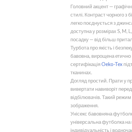
Головний акцент — графічн
стилі. Контраст чорного з 
легко поєднується з джинс
доступна у розмірах S, M, L
посадку — від більш притал
Турбота про якість і безпе
бавовна, вирощена етично 
сертифікація
Oeko-Tex
під
тканинах.
Догляд простий. Прати у п
вивертати навиворіт перед
відбілювачів. Такий режим
зображення.
Унісекс бавовняна футболк
універсальна футболка на 
індивідуальність і водночас