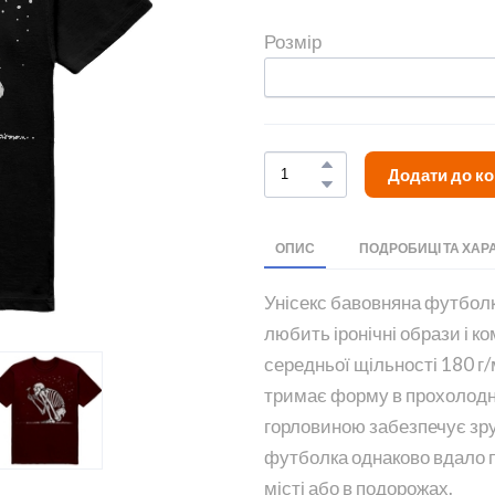
Розмір
Додати до к
ОПИС
ПОДРОБИЦІ ТА ХАР
Унісекс бавовняна футболка
любить іронічні образи і 
середньої щільності 180 г/м
тримає форму в прохолодну
горловиною забезпечує зру
футболка однаково вдало п
місті або в подорожах.