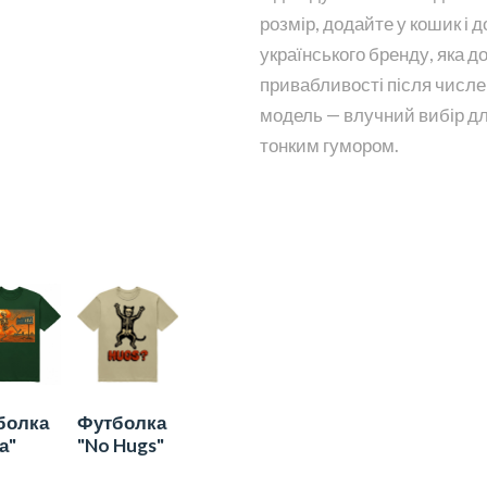
розмір, додайте у кошик і 
українського бренду, яка д
привабливості після числе
модель — влучний вибір дл
тонким гумором.
болка
Футболка
ва"
"No Hugs"