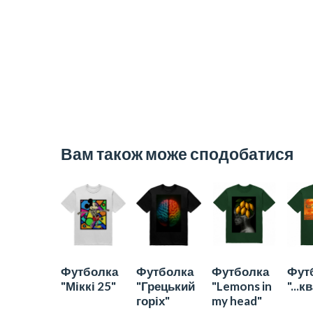
Вам також може сподобатися
Футболка
Футболка
Футболка
Фут
"Міккі 25"
"Грецький
"Lemons in
"...к
горіх"
my head"