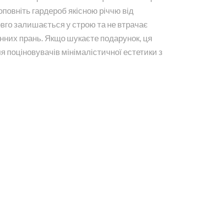
доповніть гардероб якісною річчю від
овго залишається у строю та не втрачає
нних прань. Якщо шукаєте подарунок, ця
я поціновувачів мінімалістичної естетики з