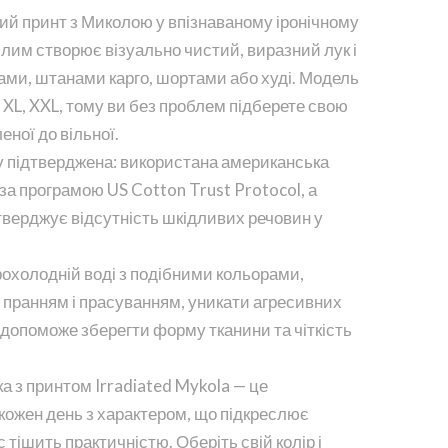
ий принт з Миколою у впізнаваному іронічному
білим створює візуально чистий, виразний лук і
ами, штанами карго, шортами або худі. Модель
, XL, XXL, тому ви без проблем підберете свою
еної до вільної.
ку підтверджена: використана американська
за програмою US Cotton Trust Protocol, а
тверджує відсутність шкідливих речовин у
рохолодній воді з подібними кольорами,
 пранням і прасуванням, уникати агресивних
 допоможе зберегти форму тканини та чіткість
а з принтом Irradiated Mykola — це
кожен день з характером, що підкреслює
 тішить практичністю. Оберіть свій колір і