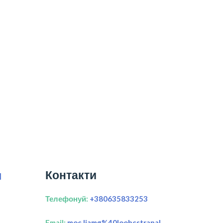
Контакти
я
Телефонуй:
+380635833253
Email:
moc.liamg%40loohcstrapal