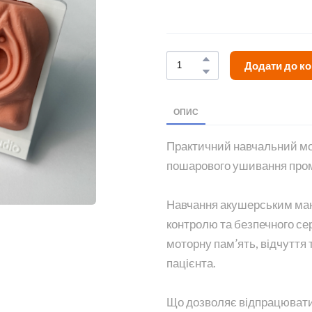
Додати до к
ОПИС
Практичний навчальний мод
пошарового ушивання про
Навчання акушерським ман
контролю та безпечного с
моторну пам’ять, відчуття 
пацієнта.
Що дозволяє відпрацювати