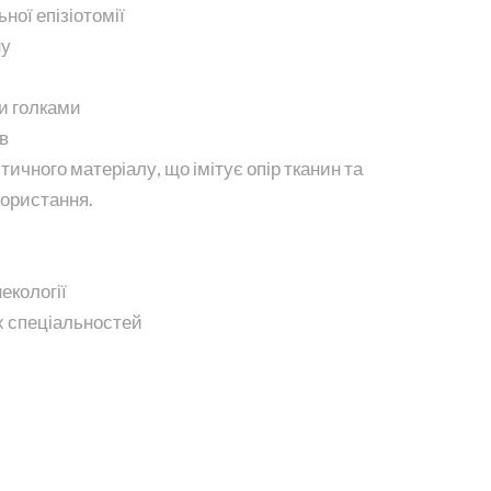
ної епізіотомії
ну
и голками
в
ичного матеріалу, що імітує опір тканин та
користання.
екології
их спеціальностей