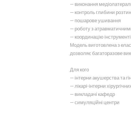
— виконання медіолатераль
— контроль глибини розти
— пошарове ушивання
— роботу з атравматичним
— координацію інструменті
Модель виготовлена з еласт
дозволяє багаторазове ви
Для кого
— інтерни акушерства та гін
— лікарі-інтерни хірургічн
— викладачі кафедр
— симуляційні центри