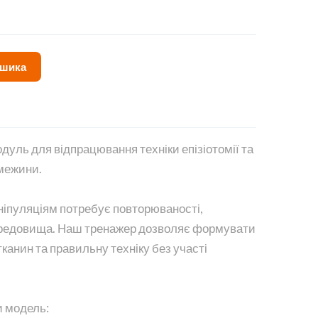
ошика
уль для відпрацювання техніки епізіотомії та
межини.
іпуляціям потребує повторюваності,
ередовища. Наш тренажер дозволяє формувати
тканин та правильну техніку без участі
 модель: