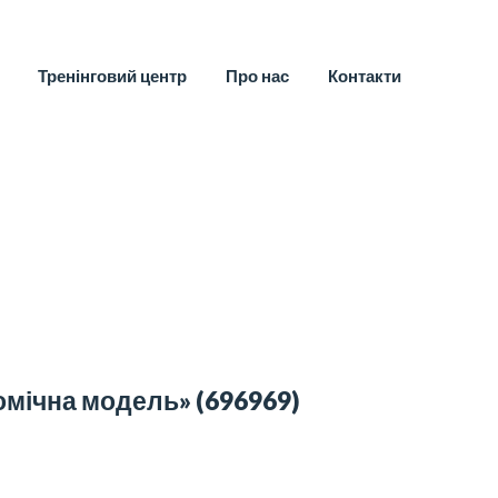
Тренінговий центр
Про нас
Контакти
омічна модель»
(696969)