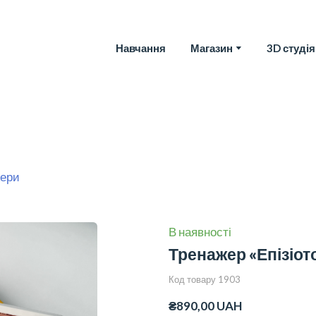
Навчання
Магазин
3D студія
жери
В наявності
Тренажер «Епізіот
Код товару 1903
₴890,00 UAH