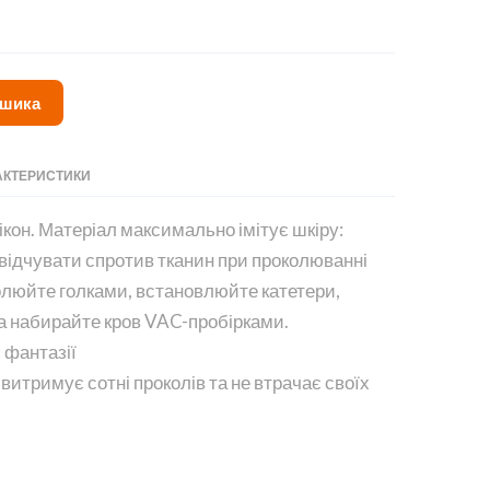
ошика
АКТЕРИСТИКИ
ікон. Матеріал максимально імітує шкіру:
відчувати спротив тканин при проколюванні
олюйте голками, встановлюйте катетери,
а набирайте кров VAC-пробірками.
 фантазії
 витримує сотні проколів та не втрачає своїх