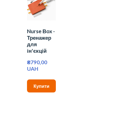
Nurse Вox -
Тренажер
для
інʼєкцій
₴790,00 
UAH
Купити