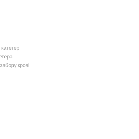
катетер
етера
забору крові