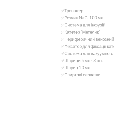
✅Тренажер
✅Розчин NaСl 100 мл
✅Система для інфузій
✅Катетер "Метелик"
✅Периферичний венозний 
✅Фіксатор для фіксації кат
✅Система для вакуумного 
✅Шприци 5 мл - 3 шт.
✅Шприц 10 мл
✅Спиртові серветки