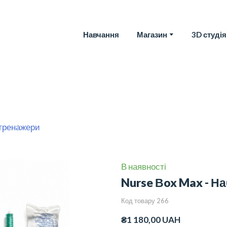
Навчання
Магазин
3D студія
тренажери
В наявності
Nurse Вox Max - На
Код товару 266
₴1 180,00 UAH