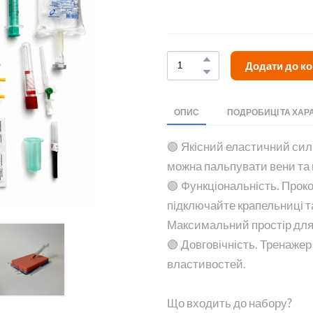
Додати до к
ОПИС
ПОДРОБИЦІ ТА ХАР
🟢 Якісний еластичний сил
можна пальпувати вени та 
🟢 Функціональність. Прок
підключайте крапельниці т
Максимальний простір для
🟢 Довговічність. Тренажер
властивостей.
Що входить до набору?