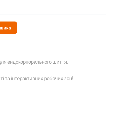
ошика
для ендокорпорального шиття.
 та інтерактивних робочих зон!