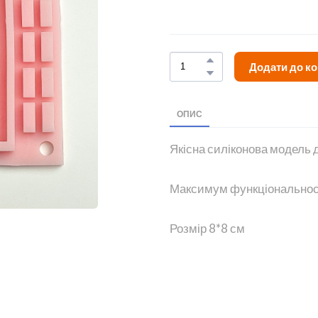
Додати до к
ОПИС
Якісна силіконова модель 
Максимум функціональності
Розмір 8*8 см