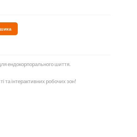
ошика
для ендокорпорального шиття.
 та інтерактивних робочих зон!