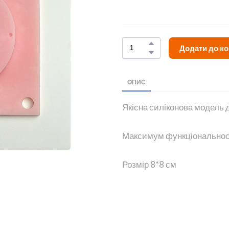
Додати до к
ОПИС
Якісна силіконова модель 
Максимум функціональності
Розмір 8*8 см