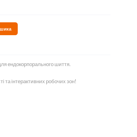
ошика
для ендокорпорального шиття.
 та інтерактивних робочих зон!