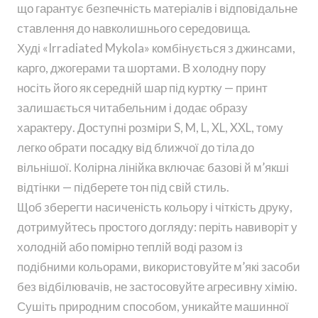
що гарантує безпечність матеріалів і відповідальне
ставлення до навколишнього середовища.
Худі «Irradiated Mykola» комбінується з джинсами,
карго, джогерами та шортами. В холодну пору
носіть його як середній шар під куртку — принт
залишається читабельним і додає образу
характеру. Доступні розміри S, M, L, XL, XXL, тому
легко обрати посадку від ближчої до тіла до
вільнішої. Колірна лінійка включає базові й м’якші
відтінки — підберете тон під свій стиль.
Щоб зберегти насиченість кольору і чіткість друку,
дотримуйтесь простого догляду: періть навиворіт у
холодній або помірно теплій воді разом із
подібними кольорами, використовуйте м’які засоби
без відбілювачів, не застосовуйте агресивну хімію.
Сушіть природним способом, уникайте машинної