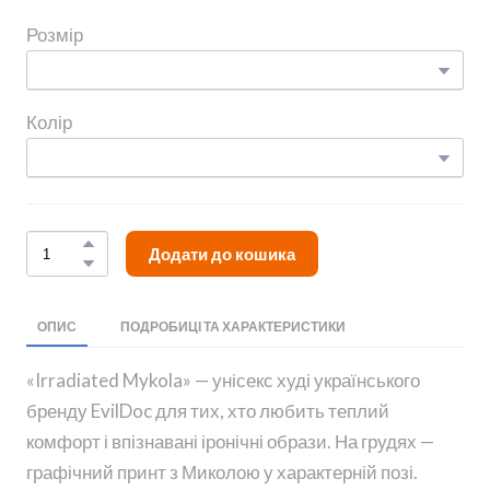
Розмір
Колір
Додати до кошика
ОПИС
ПОДРОБИЦІ ТА ХАРАКТЕРИСТИКИ
«Irradiated Mykola» — унісекс худі українського
бренду EvilDoc для тих, хто любить теплий
комфорт і впізнавані іронічні образи. На грудях —
графічний принт з Миколою у характерній позі.