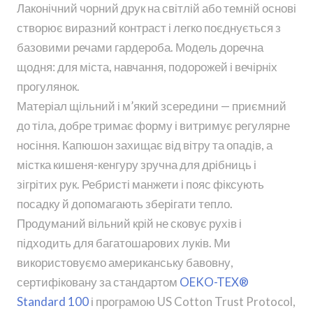
Лаконічний чорний друк на світлій або темній основі
створює виразний контраст і легко поєднується з
базовими речами гардероба. Модель доречна
щодня: для міста, навчання, подорожей і вечірніх
прогулянок.
Матеріал щільний і м’який зсередини — приємний
до тіла, добре тримає форму і витримує регулярне
носіння. Капюшон захищає від вітру та опадів, а
містка кишеня-кенгуру зручна для дрібниць і
зігрітих рук. Ребристі манжети і пояс фіксують
посадку й допомагають зберігати тепло.
Продуманий вільний крій не сковує рухів і
підходить для багатошарових луків. Ми
використовуємо американську бавовну,
сертифіковану за стандартом
OEKO-TEX®
Standard 100
і програмою US Cotton Trust Protocol,