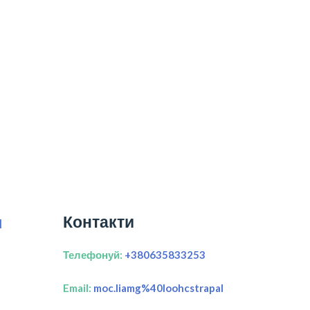
Контакти
я
Телефонуй:
+380635833253
Email:
moc.liamg%40loohcstrapal