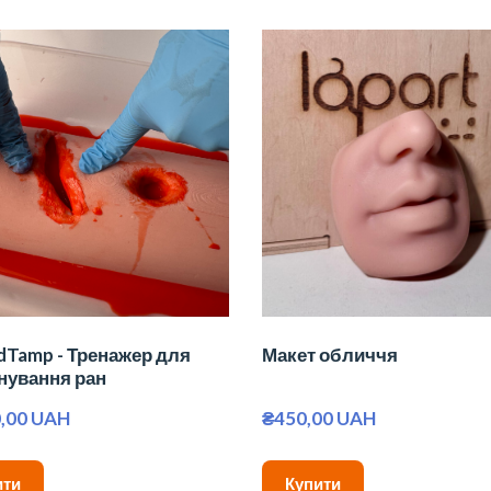
Tamp - Тренажер для
Макет обличчя
нування ран
0,00 UAH
₴450,00 UAH
ити
Купити