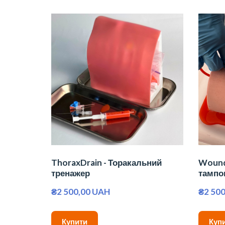
ThoraxDrain - Торакальний
Wound
тренажер
тампо
₴2 500,00 UAH
₴2 50
Купити
Куп