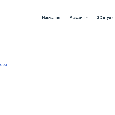
Навчання
Магазин
3D студія
жери