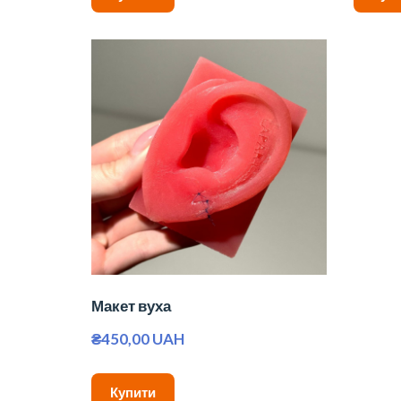
Макет вуха
₴450,00 UAH
Купити