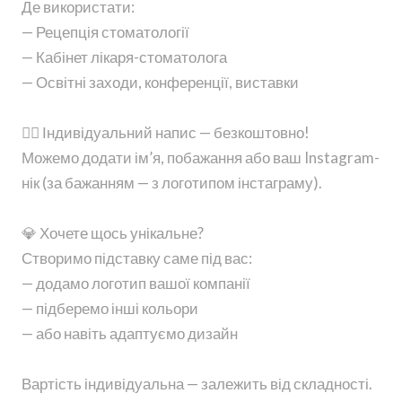
Де використати:
— Рецепція стоматології
— Кабінет лікаря-стоматолога
— Освітні заходи, конференції, виставки
👩‍⚕️ Індивідуальний напис — безкоштовно!
Можемо додати ім’я, побажання або ваш Instagram-
нік (за бажанням — з логотипом інстаграму).
💎 Хочете щось унікальне?
Створимо підставку саме під вас:
— додамо логотип вашої компанії
— підберемо інші кольори
— або навіть адаптуємо дизайн
Вартість індивідуальна — залежить від складності.