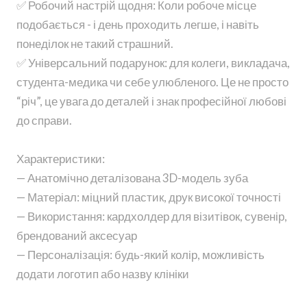
✅ Робочий настрій щодня: Коли робоче місце
подобається - і день проходить легше, і навіть
понеділок не такий страшний.
✅ Універсальний подарунок: для колеги, викладача,
студента-медика чи себе улюбленого. Це не просто
“річ”, це увага до деталей і знак професійної любові
до справи.
Характеристики:
— Анатомічно деталізована 3D-модель зуба
— Матеріал: міцний пластик, друк високої точності
— Використання: кардхолдер для візитівок, сувенір,
брендований аксесуар
— Персоналізація: будь-який колір, можливість
додати логотип або назву клініки