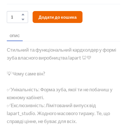
Додати до кошика
ОПИС
Стильний та функціональний кардхолдер у формі
зуба власного виробництва lapart 🦷💛
💡 Чому саме він?
✅Унікальність: Форма зуба, якої ти не побачиш у
кожному кабінеті.
✅Екслюзивність: Лімітований випуск від
lapart_studio. Жодного масового тиражу. Те, що
справді цінне, не буває для всіх.