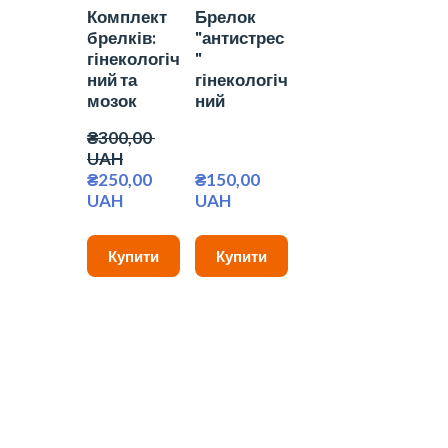
Комплект
Брелок
брелків:
"антистрес
гінекологіч
"
ний та
гінекологіч
мозок
ний
₴300,00 
UAH
₴250,00 
₴150,00 
UAH
UAH
Купити
Купити