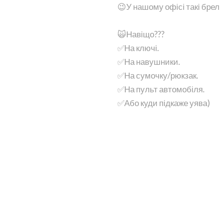
😉У нашому офісі такі брел
🙀Навіщо???
✅На ключі.
✅На навушники.
✅На сумочку/рюкзак.
✅На пульт автомобіля.
✅Або куди підкаже уява)