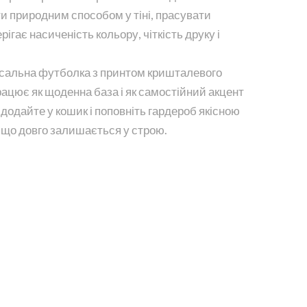
и природним способом у тіні, прасувати
ігає насиченість кольору, чіткість друку і
рсальна футболка з принтом кришталевого
рацює як щоденна база і як самостійний акцент
, додайте у кошик і поповніть гардероб якісною
, що довго залишається у строю.