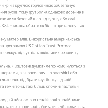
й крій з круглою горловиною забезпечує
ння рухів, тому футболка однаково доречна в
ожах чи як базовий шар під куртку або худі.
L, XXL — можна обрати як більш приталену, так і
зпеку матеріалів. Використана американська
за програмою US Cotton Trust Protocol.
тверджує відсутність шкідливих речовин у
альна. «Коштовні думки» легко комбінуються з
 шортами, а в прохолоду — з overshirt або
а дозволяє підібрати футболку під свій
та темні тони, так і більш спокійні пастельні
лодній або помірно теплій воді з подібними
ертати річ навиворіт. Уникати відбілювачів та