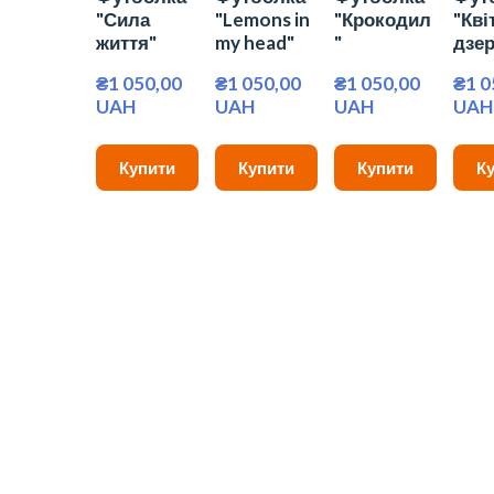
"Сила
"Lemons in
"Крокодил
"Кві
життя"
my head"
"
дзе
₴1 050,00 
₴1 050,00 
₴1 050,00 
₴1 0
UAH
UAH
UAH
UAH
Купити
Купити
Купити
К