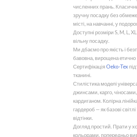
численних прань. Класични
зручну посадку без обмеже
місті, на навчанні, у подор
Доступні розміри S, M, L, X
вільну посадку.
Ми дбаємо про якість і бе
бавовна, вирощена етично 
Сертифікація
Oeko-Tex
під
тканині.
Стилістика моделі універс
джинсами, карго, чіносами,
кардиганом. Колірна лінійк
гардероб — як базові світлі 
відтінки.
Догляд простий. Прати у хо
кольорами, попередньо вив