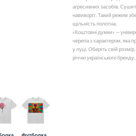
агресивних засобів. Сушит
навиворіт. Такий режим збер
щільність полотна.
«Коштовні думки» — уніве
черепа з характером, яка п
у луці. Оберіть свій розмір
річчю українського бренду
болка
Футболка