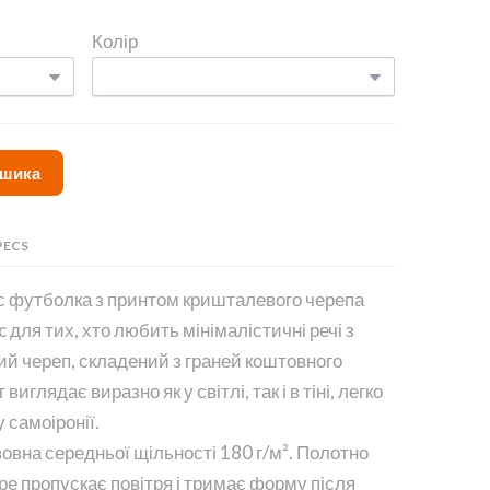
Колір
ошика
PECS
с футболка з принтом кришталевого черепа
 для тих, хто любить мінімалістичні речі з
ий череп, складений з граней коштовного
глядає виразно як у світлі, так і в тіні, легко
 самоіронії.
вна середньої щільності 180 г/м². Полотно
бре пропускає повітря і тримає форму після