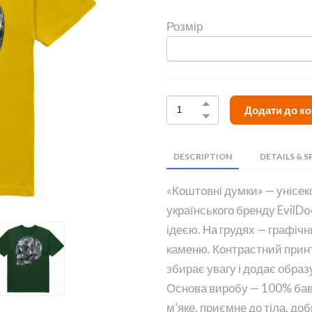
Розмір
Додати до к
DESCRIPTION
DETAILS & S
«Коштовні думки» — унісек
українського бренду EvilDoc
ідеєю. На грудях — графічн
каменю. Контрастний принт ви
збирає увагу і додає образу
Основа виробу — 100% баво
м’яке, приємне до тіла, до