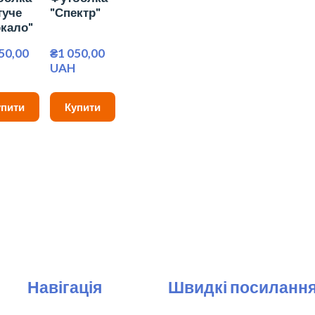
туче
"Спектр"
ркало"
50,00 
₴1 050,00 
UAH
упити
Купити
Навігація
Швидкі посиланн