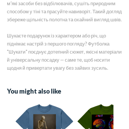
м’які засоби без відбілювачів, сушіть природним
способом у тіні та прасуйте навиворіт. Такий догляд
збереже щільність полотна та охайний вигляд швів.
Шукаєте подарунок із характером або річ, що
піднімає настрій з першого погляду? Футболка
"Шукати" поєднує дотепний сюжет, якісні матеріали
й універсальну посадку — саме те, щоб носити
щодня й привертати увагу без зайвих зусиль.
You might also like