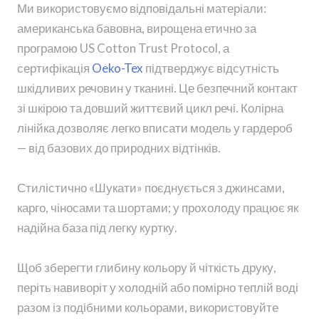
Ми використовуємо відповідальні матеріали:
американська бавовна, вирощена етично за
програмою US Cotton Trust Protocol, а
сертифікація
Oeko-Tex
підтверджує відсутність
шкідливих речовин у тканині. Це безпечний контакт
зі шкірою та довший життєвий цикл речі. Колірна
лінійка дозволяє легко вписати модель у гардероб
— від базових до природних відтінків.
Стилістично «Шукати» поєднується з джинсами,
карго, чіносами та шортами; у прохолоду працює як
надійна база під легку куртку.
Щоб зберегти глибину кольору й чіткість друку,
періть навиворіт у холодній або помірно теплій воді
разом із подібними кольорами, використовуйте