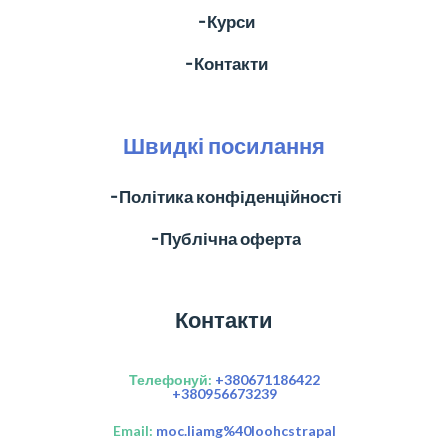
╶ Курси
╶ Контакти
Швидкі посилання
╶ Політика конфіденційності
╶ Публічна оферта
Контакти
Телефонуй:
+380671186422
+380956673239
Email:
moc.liamg%40loohcstrapal