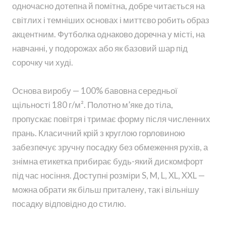
одночасно дотепна й помітна, добре читається на
світлих і темніших основах і миттєво робить образ
акцентним. Футболка однаково доречна у місті, на
навчанні, у подорожах або як базовий шар під
сорочку чи худі.
Основа виробу — 100% бавовна середньої
щільності 180 г/м². Полотно м’яке до тіла,
пропускає повітря і тримає форму після численних
прань. Класичний крій з круглою горловиною
забезпечує зручну посадку без обмеження рухів, а
знімна етикетка прибирає будь-який дискомфорт
під час носіння. Доступні розміри S, M, L, XL, XXL —
можна обрати як більш приталену, так і вільнішу
посадку відповідно до стилю.