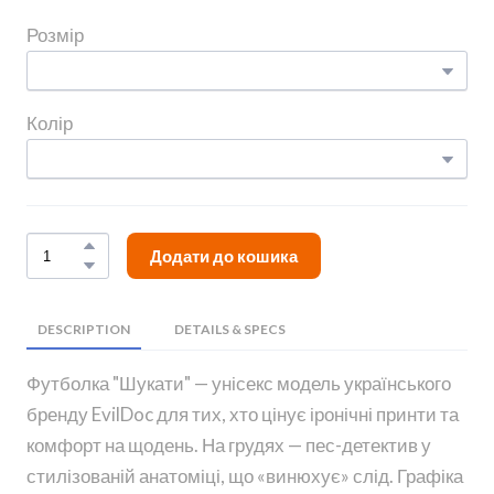
Розмір
Колір
Додати до кошика
DESCRIPTION
DETAILS & SPECS
Футболка "Шукати" — унісекс модель українського
бренду EvilDoc для тих, хто цінує іронічні принти та
комфорт на щодень. На грудях — пес-детектив у
стилізованій анатоміці, що «винюхує» слід. Графіка