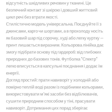
відсутність шкідливих речовин у тканині. Це
безпечний контакт зі шкірою і довший життєвий
цикл речі без втрати якості.
Стилістично модель універсальна. Поєднуйте її з
джинсами, карго чи шортами, а в прохолоду носіть
як базовий шар під сорочку, худі або легку куртку —
принт лишається виразним. Кольорова лінійка дає
змогу підібрати основу під гардероб: від глибоких
природних до базових тонів. Футболка "Спектр"
легко вписується в капсульні поєднання і додає їм
енергії.
Догляд простий: прати навиворіт у холодній або
помірно теплій воді разом із подібними кольорами,
використовувати м’які засоби без відбілювачів,
сушити природним способом у тіні, прасувати
навиворіт. Дотримання цих порад зберігає