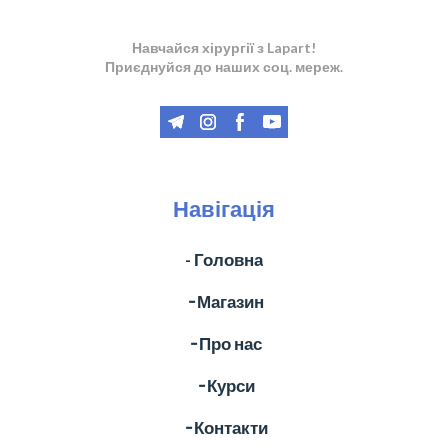
Навчайся хірургії з Lapart!
Приєднуйся до наших соц. мереж.
Навігація
- Головна
╶ Магазин
╶ Про нас
╶ Курси
╶ Контакти