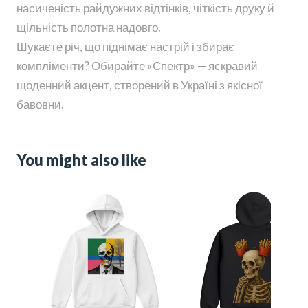
насиченість райдужних відтінків, чіткість друку й
щільність полотна надовго.
Шукаєте річ, що піднімає настрій і збирає
компліменти? Обирайте «Спектр» — яскравий
щоденний акцент, створений в Україні з якісної
бавовни.
You might also like