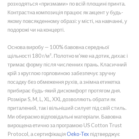
розходяться «призмами» по всій площині принта.
Контрастна композиція працює як акцент у будь-
якому повсякденному образі: у місті, на навчанні, у
подорожі чи на концерті.
Основа виробу — 100% бавовна середньої
щільності 180 г/м². Полотно м’яке на дотик, дихає і
тримає форму після численних прань. Класичний
крій з круглою горловиною забезпечує зручну
посадку без обмеження рухів, а знімна етикетка
прибирає будь-який дискомфорт протягом дня.
Розміри S, M, L, XL, XXL дозволяють обрати як
приталений, так і вільніший силует під свій стиль.
Ми обираємо відповідальні матеріали. Бавовна
вирощена етично за програмою US Cotton Trust
Protocol, а сертифікація
Oeko-Tex
підтверджує