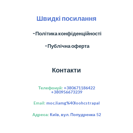
Швидкі посилання
╶ Політика конфіденційності
╶ Публічна оферта
Контакти
Телефонуй:
+380671186422
+380956673239
Email:
moc.liamg%40loohcstrapal
Адреса:
Київ, вул. Попудренка 52