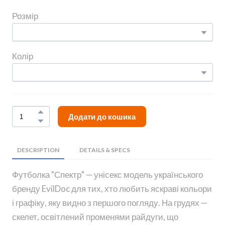
Розмір
Колір
Додати до кошика
DESCRIPTION
DETAILS & SPECS
Футболка "Спектр" — унісекс модель українського
бренду EvilDoc для тих, хто любить яскраві кольори
і графіку, яку видно з першого погляду. На грудях —
скелет, освітлений променями райдуги, що