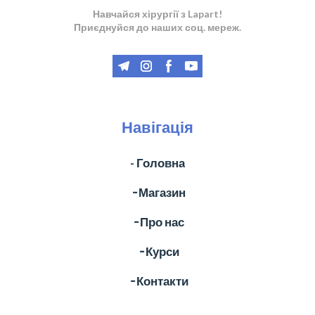
Навчайся хірургії з Lapart!
Приєднуйся до наших соц. мереж.
Навігація
- Головна
╶ Магазин
╶ Про нас
╶ Курси
╶ Контакти