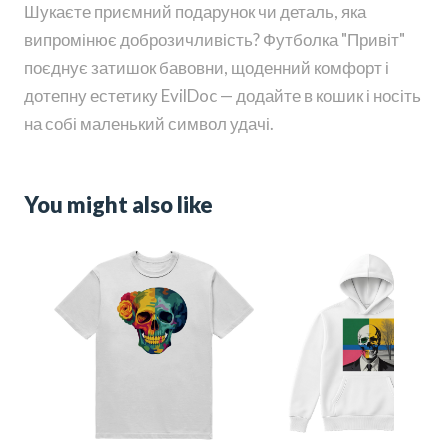
Шукаєте приємний подарунок чи деталь, яка
випромінює доброзичливість? Футболка "Привіт"
поєднує затишок бавовни, щоденний комфорт і
дотепну естетику EvilDoc — додайте в кошик і носіть
на собі маленький символ удачі.
You might also like