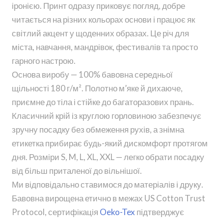
іронією. Принт одразу приковує погляд, добре
читається на різних кольорах основи і працює як
світлий акцент у щоденних образах. Це річ для
міста, навчання, мандрівок, фестивалів та просто
гарного настрою.
Основа виробу — 100% бавовна середньої
щільності 180 г/м². Полотно м’яке й дихаюче,
приємне до тіла і стійке до багаторазових прань.
Класичний крій із круглою горловиною забезпечує
зручну посадку без обмеження рухів, а знімна
етикетка прибирає будь-який дискомфорт протягом
дня. Розміри S, M, L, XL, XXL — легко обрати посадку
від більш приталеної до вільнішої.
Ми відповідально ставимося до матеріалів і друку.
Бавовна вирощена етично в межах US Cotton Trust
Protocol, сертифікація
Oeko-Tex
підтверджує