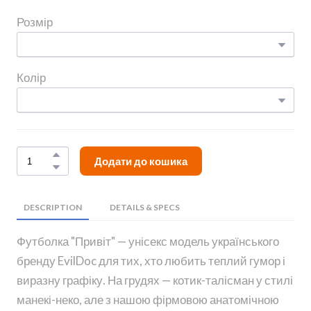
Розмір
Колір
Додати до кошика
DESCRIPTION
DETAILS & SPECS
Футболка "Привіт" — унісекс модель українського
бренду EvilDoc для тих, хто любить теплий гумор і
виразну графіку. На грудях — котик-талісман у стилі
манекі-неко, але з нашою фірмовою анатомічною