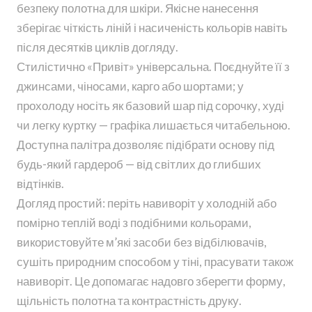
безпеку полотна для шкіри. Якісне нанесення
зберігає чіткість ліній і насиченість кольорів навіть
після десятків циклів догляду.
Стилістично «Привіт» універсальна. Поєднуйте її з
джинсами, чіносами, карго або шортами; у
прохолоду носіть як базовий шар під сорочку, худі
чи легку куртку — графіка лишається читабельною.
Доступна палітра дозволяє підібрати основу під
будь-який гардероб — від світлих до глибших
відтінків.
Догляд простий: періть навиворіт у холодній або
помірно теплій воді з подібними кольорами,
використовуйте м’які засоби без відбілювачів,
сушіть природним способом у тіні, прасувати також
навиворіт. Це допомагає надовго зберегти форму,
щільність полотна та контрастність друку.