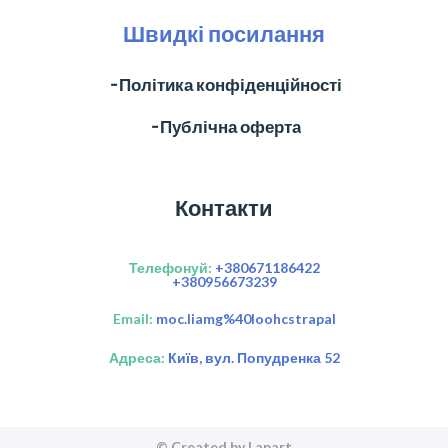
Швидкі посилання
╶ Політика конфіденційності
╶ Публічна оферта
Контакти
Телефонуй:
+380671186422
+380956673239
Email:
moc.liamg%40loohcstrapal
Адреса:
Київ, вул. Попудренка 52
© Created by Lapart