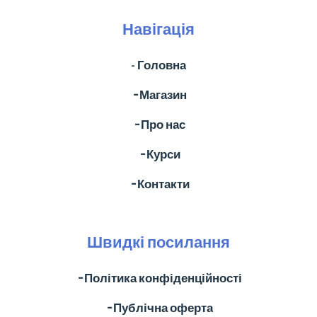
Навігація
- Головна
╶ Магазин
╶ Про нас
╶ Курси
╶ Контакти
Швидкі посилання
╶ Політика конфіденційності
╶ Публічна оферта