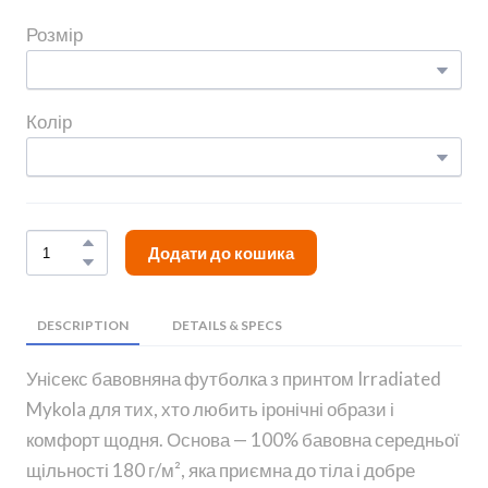
Розмір
Колір
Додати до кошика
DESCRIPTION
DETAILS & SPECS
Унісекс бавовняна футболка з принтом Irradiated
Mykola для тих, хто любить іронічні образи і
комфорт щодня. Основа — 100% бавовна середньої
щільності 180 г/м², яка приємна до тіла і добре