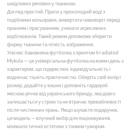
шкідливих речовин у тканинах.
Догляд простий. Прати у прохолодній воді з
подібними кольорами, вивертати навиворіт перед
пранням і прасуванням, уникати агресивних
відбілювачів. Такий режим допоможе зберегти
форму тканини та чіткість зображення.
Унісекс бавовняна футболка з принтом Irradiated
Mykola — це універсальна футболка на кожен день з
характером, що підкреслює індивідуальність і
водночас тішить практичністю. Оберіть свій колір і
розмір, додайте у кошик і доповніть гардероб
якісною річчю від українського бренду, яка довго
залишається у строю та не втрачає привабливості
після численних прань. Якщо шукаєте подарунок,
ця модель — влучний вибір для поціновувачів
мінімалістичної естетики з тонким гумором.