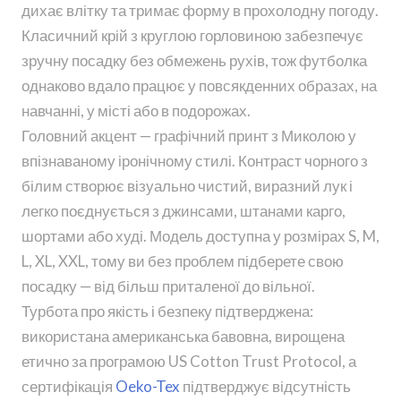
дихає влітку та тримає форму в прохолодну погоду.
Класичний крій з круглою горловиною забезпечує
зручну посадку без обмежень рухів, тож футболка
однаково вдало працює у повсякденних образах, на
навчанні, у місті або в подорожах.
Головний акцент — графічний принт з Миколою у
впізнаваному іронічному стилі. Контраст чорного з
білим створює візуально чистий, виразний лук і
легко поєднується з джинсами, штанами карго,
шортами або худі. Модель доступна у розмірах S, M,
L, XL, XXL, тому ви без проблем підберете свою
посадку — від більш приталеної до вільної.
Турбота про якість і безпеку підтверджена:
використана американська бавовна, вирощена
етично за програмою US Cotton Trust Protocol, а
сертифікація
Oeko-Tex
підтверджує відсутність