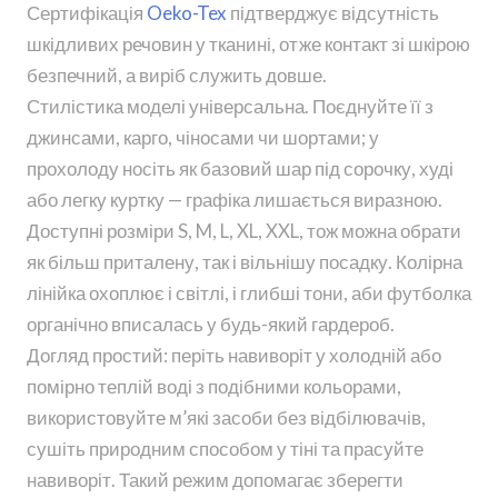
Сертифікація
Oeko-Tex
підтверджує відсутність
шкідливих речовин у тканині, отже контакт зі шкірою
безпечний, а виріб служить довше.
Стилістика моделі універсальна. Поєднуйте її з
джинсами, карго, чіносами чи шортами; у
прохолоду носіть як базовий шар під сорочку, худі
або легку куртку — графіка лишається виразною.
Доступні розміри S, M, L, XL, XXL, тож можна обрати
як більш приталену, так і вільнішу посадку. Колірна
лінійка охоплює і світлі, і глибші тони, аби футболка
органічно вписалась у будь-який гардероб.
Догляд простий: періть навиворіт у холодній або
помірно теплій воді з подібними кольорами,
використовуйте м’які засоби без відбілювачів,
сушіть природним способом у тіні та прасуйте
навиворіт. Такий режим допомагає зберегти