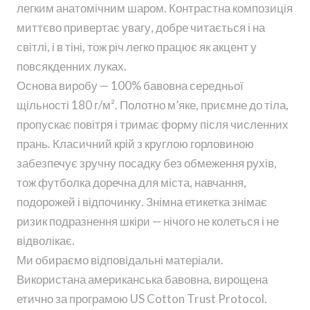
легким анатомічним шаром. Контрастна композиція
миттєво привертає увагу, добре читається і на
світлі, і в тіні, тож річ легко працює як акцент у
повсякденних луках.
Основа виробу — 100% бавовна середньої
щільності 180 г/м². Полотно м’яке, приємне до тіла,
пропускає повітря і тримає форму після численних
прань. Класичний крій з круглою горловиною
забезпечує зручну посадку без обмеження рухів,
тож футболка доречна для міста, навчання,
подорожей і відпочинку. Знімна етикетка знімає
ризик подразнення шкіри — нічого не колеться і не
відволікає.
Ми обираємо відповідальні матеріали.
Використана американська бавовна, вирощена
етично за програмою US Cotton Trust Protocol.