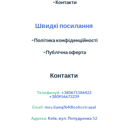
╶ Контакти
Швидкі посилання
╶ Політика конфіденційності
╶ Публічна оферта
Контакти
Телефонуй:
+380671186422
+380956673239
Email:
moc.liamg%40loohcstrapal
Адреса:
Київ, вул. Попудренка 52