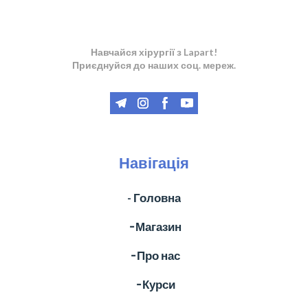
Навчайся хірургії з Lapart!
Приєднуйся до наших соц. мереж.
Навігація
- Головна
╶ Магазин
╶ Про нас
╶ Курси