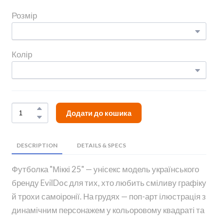
Розмір
Колір
Додати до кошика
DESCRIPTION
DETAILS & SPECS
Футболка "Міккі 25" — унісекс модель українського
бренду EvilDoc для тих, хто любить сміливу графіку
й трохи самоіронії. На грудях — поп-арт ілюстрація з
динамічним персонажем у кольоровому квадраті та