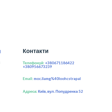
Контакти
я
і
Телефонуй:
+380671186422
+380956673239
Email:
moc.liamg%40loohcstrapal
Адреса:
Київ, вул. Попудренка 52