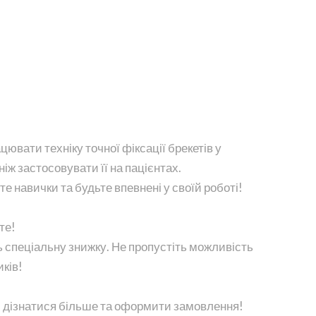
ювати техніку точної фіксації брекетів у
ж застосовувати її на пацієнтах.
 навички та будьте впевнені у своїй роботі!
те!
спеціальну знижку. Не пропустіть можливість
ків!
б дізнатися більше та оформити замовлення!