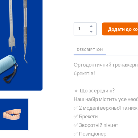
Додати до к
DESCRIPTION
Ортодонтичний тренажерний
брекетів!
🔹 Що всередині?
Наш набір містить усе нео
✅ 2 моделі верхньої та ни
✅ Брекети
✅ Зворотній пінцет
✅ Позиціонер