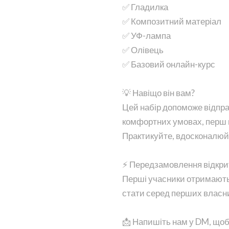
✅ Гладилка
✅ Композитний матеріал
✅ УФ-лампа
✅ Олівець
✅ Базовий онлайн-курс
💡 Навіщо він вам?
Цей набір допоможе відпрац
комфортних умовах, перш ні
Практикуйте, вдосконалюйте
⚡ Передзамовлення відкри
Перші учасники отримають 
стати серед перших власни
📩 Напишіть нам у DM, що