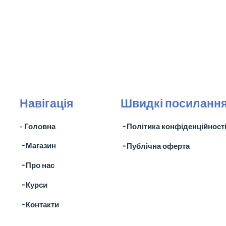
Навігація
Швидкі посиланн
- Головна
╶ Політика конфіденційност
╶ Магазин
╶ Публічна оферта
╶ Про нас
╶ Курси
╶ Контакти