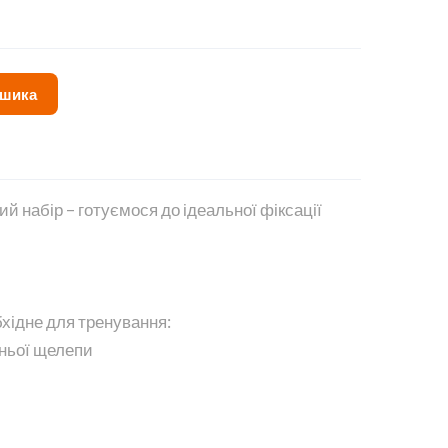
ошика
 набір – готуємося до ідеальної фіксації
бхідне для тренування:
жньої щелепи