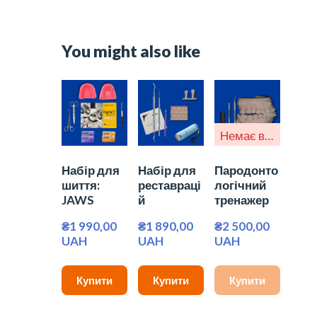
You might also like
Немає в наявності
Набір для
Набір для
Пародонто
шиття:
реставраці
логічний
JAWS
й
тренажер
₴1 990,00 
₴1 890,00 
₴2 500,00 
UAH
UAH
UAH
Купити
Купити
Купити