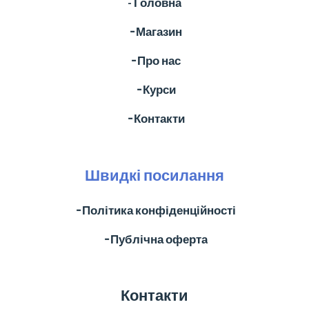
- Головна
╶ Магазин
╶ Про нас
╶ Курси
╶ Контакти
Швидкі посилання
╶ Політика конфіденційності
╶ Публічна оферта
Контакти