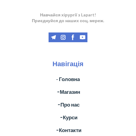
Навчайся хірургії з Lapart!
Приєднуйся до наших соц. мереж.
Навігація
- Головна
╶ Магазин
╶ Про нас
╶ Курси
╶ Контакти