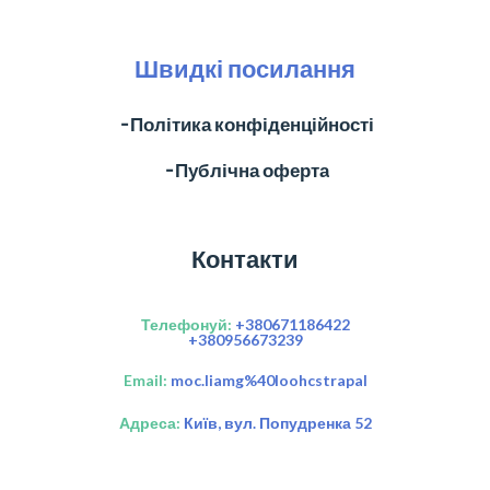
Швидкі посилання
╶ Політика конфіденційності
╶ Публічна оферта
Контакти
Телефонуй:
+380671186422
+380956673239
Email:
moc.liamg%40loohcstrapal
Адреса:
Київ, вул. Попудренка 52