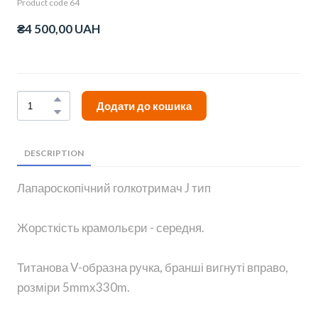
Product code 64
₴4 500,00 UAH
Додати до кошика
DESCRIPTION
Лапароскопічний голкотримач J тип
Жорсткість крамольєри - середня.
Титанова V-образна ручка, бранші вигнуті вправо,
розміри 5mmx330m.