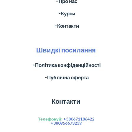
╶ Про нас
╶ Курси
╶ Контакти
Швидкі посилання
╶ Політика конфіденційності
╶ Публічна оферта
Контакти
Телефонуй:
+380671186422
+380956673239