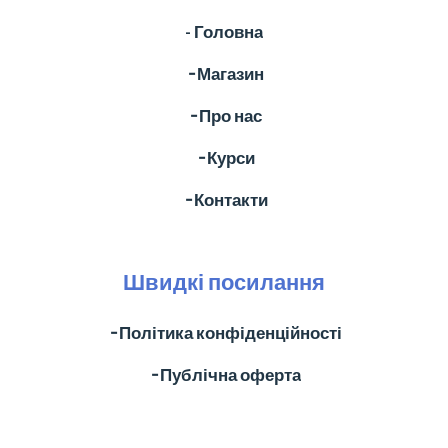
- Головна
╶ Магазин
╶ Про нас
╶ Курси
╶ Контакти
Швидкі посилання
╶ Політика конфіденційності
╶ Публічна оферта