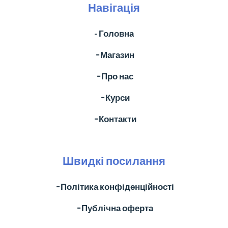
Навігація
- Головна
╶ Магазин
╶ Про нас
╶ Курси
╶ Контакти
Швидкі посилання
╶ Політика конфіденційності
╶ Публічна оферта