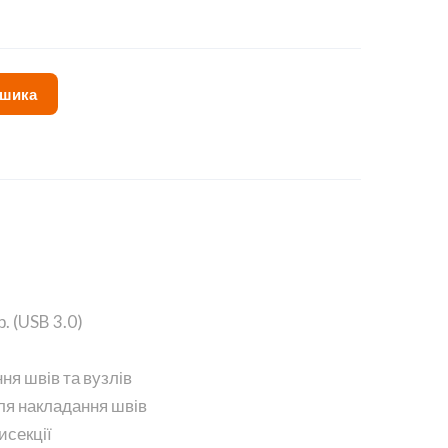
ошика
. (USB 3.0)
я швів та вузлів
ля накладання швів
исекції