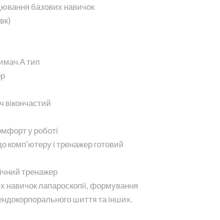
цювання базових навичок
вк)
имач А тип
ор
ч вікончастий
омфорт у роботі
до компʼютеру і тренажер готовий
ічний тренажер
х навичок лапароскопії, формування
ендокорпорального шиття та інших.