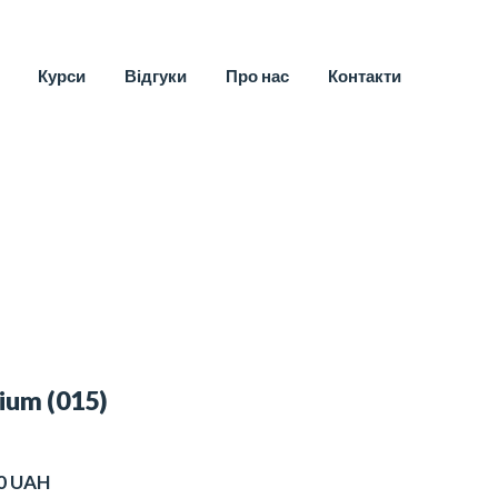
Курси
Відгуки
Про нас
Контакти
ium
(015)
0 UAH