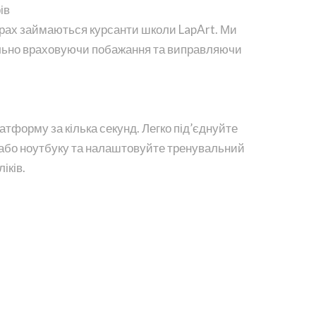
ів
ерах займаються курсанти школи LapArt. Ми
ельно враховуючи побажання та виправляючи
тформу за кілька секунд. Легко під’єднуйте
 або ноутбуку та налаштовуйте тренувальний
іків.