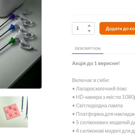
Додати до к
DESCRIPTION
Акція до 1 вересня!
Включає в себе:
• Лапароскопічний бокс
• HD-камера з якістю 1080р
• Світлодіодна лампа
• Платформа для накладанн
• 5 силіконових моделей д
• 4 силіконові моделі для д