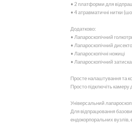
• 2 платформи для відпра
• 4 атравматичні нитки (шо
Додатково:
• Лапароскопічний голкотр
• Лапароскопічний дисект
• Лапароскопічні ножиці
• Лапароскопічний затиска
Просте налаштування та к
Просто підключіть камеру 
Універсальний лапароскоп
Для відпрацювання базови
ендокорпоральних вузлів, 