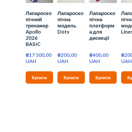
Лапароско
Лапароско
Лапароско
Лап
пічний
пічна
пічна
пічн
тренажер
модель
платформ
мод
Apollo
Dots
а для
Line
2026
дисекції
BASIC
₴17 500,00 
₴200,00 
₴400,00 
₴200
UAH
UAH
UAH
UAH
Купити
Купити
Купити
К