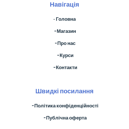
Навігація
- Головна
╶ Магазин
╶ Про нас
╶ Курси
╶ Контакти
Швидкі посилання
╶ Політика конфіденційності
╶ Публічна оферта