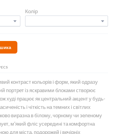
Колір
ошика
PECS
ивий контраст кольорів і форм, який одразу
ий портрет із яскравими блоками створює
ож худі працює як центральний акцент у будь-
сиченість і чіткість на темних і світлих
ково виразна в білому, чорному чи зеленому
лует, м’який фліс усередині та комфортна
ною для міста, подорожей і вечірніх