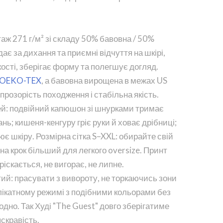
аж 271 г/м² зі складу 50% бавовна / 50%
ає за дихання та приємні відчуття на шкірі,
ості, зберігає форму та полегшує догляд.
OEKO-TEX
, а бавовна вирощена в межах US
 прозорість походження і стабільна якість.
ей: подвійний капюшон зі шнурками тримає
ь; кишеня-кенгуру гріє руки й ховає дрібниці;
ює шкіру. Розмірна сітка S–XXL: обирайте свій
на крок більший для легкого oversize. Принт
ріскається, не вигорає, не липне.
й: прасувати з вивороту, не торкаючись зони
елікатному режимі з подібними кольорами без
дно. Так Худі "The Guest" довго зберігатиме
яскравість.