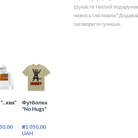
Шукаєте теплий подарунок 
чимось сміливим? Додавай
заговорити гучніше.
"...ква"
Футболка
"No Hugs"
50,00 
₴1 050,00 
UAH