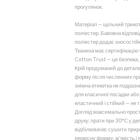
прогулянок.
Матеріал — щільний трикот
поліестер. Бавовна відповід
поліестер додає зносостійк
Тканина має сертифікацію
Cotton Trust — це безпека,
Крій продуманий до детал
форму після численних пран
знімна етикетка не подразн
для класичної посадки або 
еластичний і стійкий — не т
Догляд максимально прости
друку; прати при 30°С у д
відбілювачів; сушити приро
первісну форму, м’якість і 