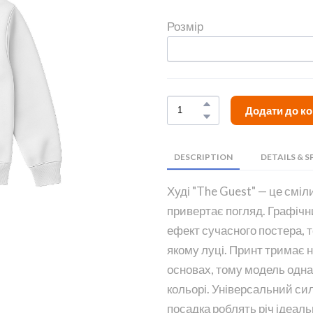
Розмір
Додати до к
DESCRIPTION
DETAILS & S
Худі "The Guest" — це сміл
привертає погляд. Графічн
ефект сучасного постера, т
якому луці. Принт тримає на
основах, тому модель одна
кольорі. Універсальний си
посадка роблять річ ідеаль