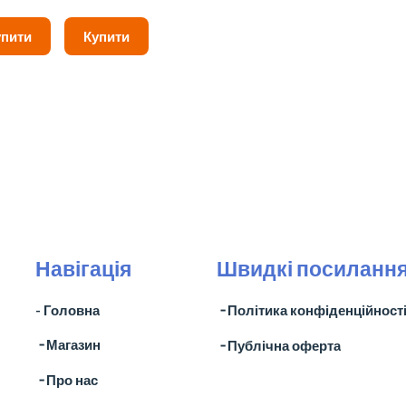
упити
Купити
Навігація
Швидкі посиланн
- Головна
╶ Політика конфіденційност
╶ Магазин
╶ Публічна оферта
╶ Про нас