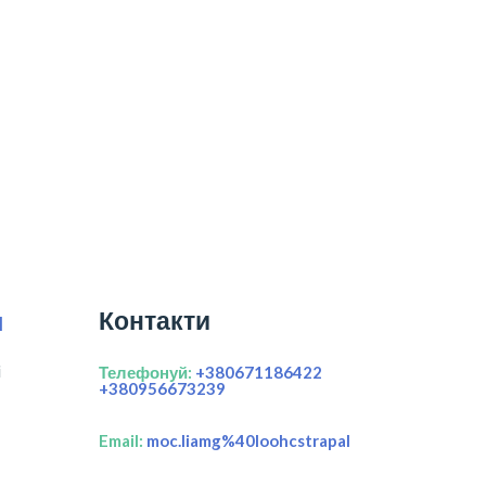
Контакти
я
і
Телефонуй:
+380671186422
+380956673239
Email:
moc.liamg%40loohcstrapal