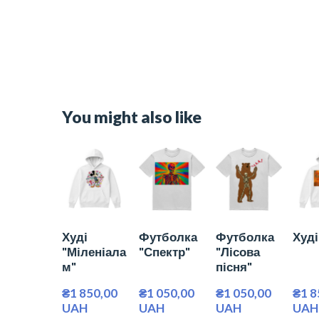
You might also like
Худі
Футболка
Футболка
Худі 
"Міленіала
"Спектр"
"Лісова
м"
пісня"
₴1 850,00 
₴1 050,00 
₴1 050,00 
₴1 8
UAH
UAH
UAH
UAH