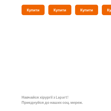
Купити
Купити
Купити
К
Навчайся хірургії з Lapart!
Приєднуйся до наших соц. мереж.