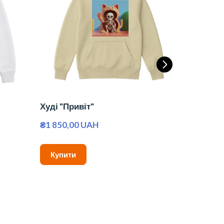
Худі "Привіт"
Футболк
₴1 850,00 UAH
₴1 050,0
Купити
Купити