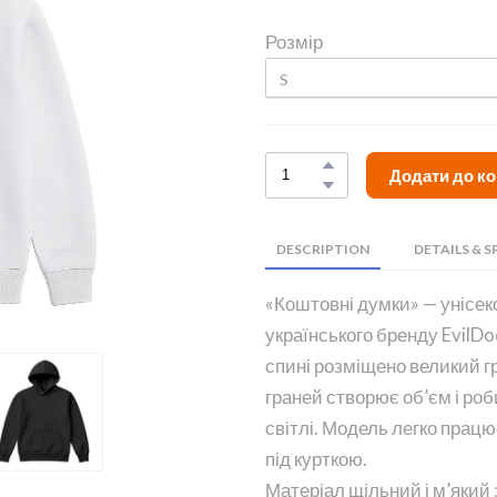
Розмір
Додати до к
DESCRIPTION
DETAILS & S
«Коштовні думки» — унісек
українського бренду EvilDoc
спині розміщено великий г
граней створює об’єм і ро
світлі. Модель легко працю
під курткою.
Матеріал щільний і м’який 