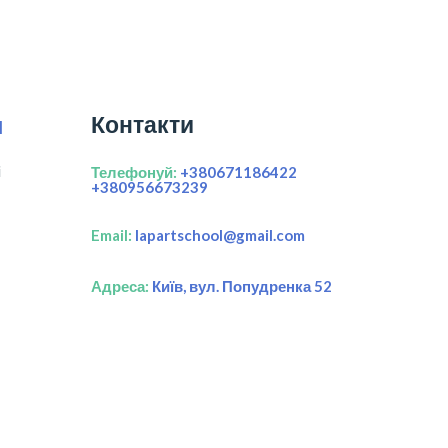
Контакти
я
і
Телефонуй:
+380671186422
+380956673239
Email:
lapartschool@gmail.com
Адреса:
Київ, вул. Попудренка 52
All rights Reserved 2022