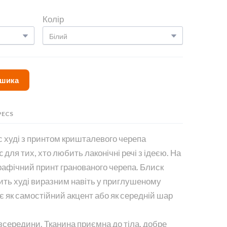
Колір
ошика
PECS
с худі з принтом кришталевого черепа
 для тих, хто любить лаконічні речі з ідеєю. На
рафічний принт гранованого черепа. Блиск
бить худі виразним навіть у приглушеному
є як самостійний акцент або як середній шар
зсередини. Тканина приємна до тіла, добре