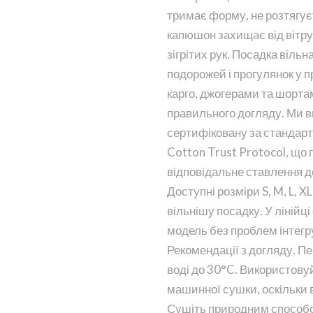
тримає форму, не розтягує
капюшон захищає від вітру
зігрітих рук. Посадка вільн
подорожей і прогулянок у 
карго, джогерами та шорта
правильного догляду. Ми 
сертифіковану за стандар
Cotton Trust Protocol, що 
відповідальне ставлення 
Доступні розміри S, M, L, XL
вільнішу посадку. У лінійці
модель без проблем інтегр
Рекомендації з догляду. Пе
воді до 30°C. Використовуй
машинної сушки, оскільки 
Сушіть природним способом