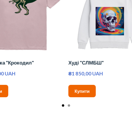
ка "Крокодил"
Худі "СЛМБШ"
00 UAH
₴1 850,00 UAH
и
Купити