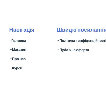
Навігація
Швидкі посиланн
- Головна
╶ Політика конфіденційност
╶ Магазин
╶ Публічна оферта
╶ Про нас
╶ Курси
╶ Контакти