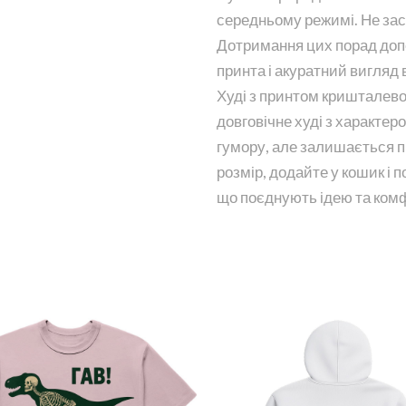
середньому режимі. Не зас
Дотримання цих порад допо
принта і акуратний вигляд
Худі з принтом кришталево
довговічне худі з характер
гумору, але залишається 
розмір, додайте у кошик і 
що поєднують ідею та ком