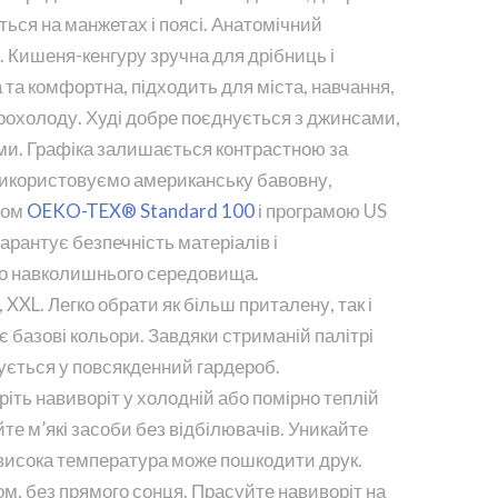
ться на манжетах і поясі. Анатомічний
. Кишеня-кенгуру зручна для дрібниць і
а та комфортна, підходить для міста, навчання,
прохолоду. Худі добре поєднується з джинсами,
ми. Графіка залишається контрастною за
використовуємо американську бавовну,
том
OEKO-TEX® Standard 100
і програмою US
гарантує безпечність матеріалів і
до навколишнього середовища.
, XXL. Легко обрати як більш приталену, так і
 є базові кольори. Завдяки стриманій палітрі
ується у повсякденний гардероб.
ріть навиворіт у холодній або помірно теплій
те м’які засоби без відбілювачів. Уникайте
висока температура може пошкодити друк.
, без прямого сонця. Прасуйте навиворіт на