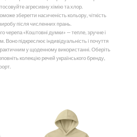
тосовуйте агресивну хімію та хлор.
може зберегти насиченість кольору, чіткість
 виробу після численних прань.
го черепа «Коштовні думки» — тепле, зручне і
ом. Воно підкреслює індивідуальність і почуття
практичним у щоденному використанні. Оберіть
поповніть колекцію речей українського бренду,
форт.