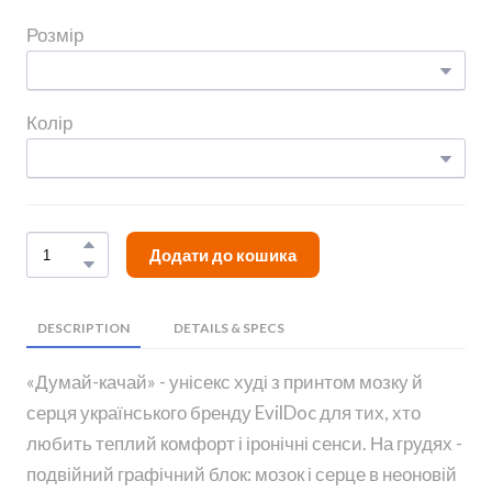
Розмір
Колір
Додати до кошика
DESCRIPTION
DETAILS & SPECS
«Думай-качай» - унісекс худі з принтом мозку й
серця українського бренду EvilDoc для тих, хто
любить теплий комфорт і іронічні сенси. На грудях -
подвійний графічний блок: мозок і серце в неоновій