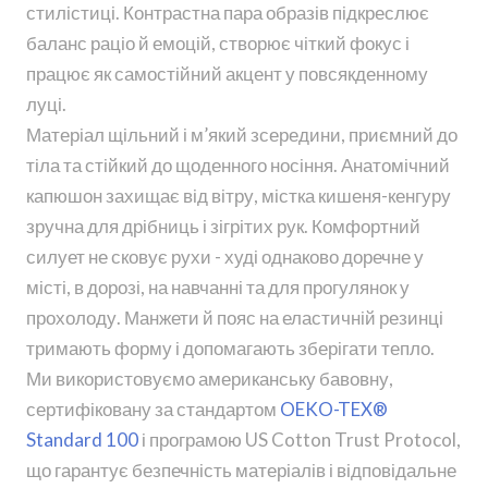
стилістиці. Контрастна пара образів підкреслює
баланс раціо й емоцій, створює чіткий фокус і
працює як самостійний акцент у повсякденному
луці.
Матеріал щільний і м’який зсередини, приємний до
тіла та стійкий до щоденного носіння. Анатомічний
капюшон захищає від вітру, містка кишеня-кенгуру
зручна для дрібниць і зігрітих рук. Комфортний
силует не сковує рухи - худі однаково доречне у
місті, в дорозі, на навчанні та для прогулянок у
прохолоду. Манжети й пояс на еластичній резинці
тримають форму і допомагають зберігати тепло.
Ми використовуємо американську бавовну,
сертифіковану за стандартом
OEKO-TEX®
Standard 100
і програмою US Cotton Trust Protocol,
що гарантує безпечність матеріалів і відповідальне