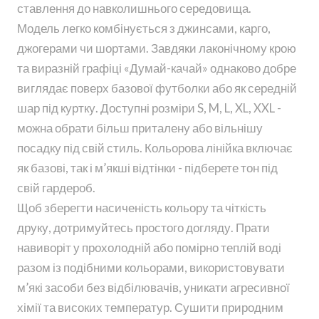
ставлення до навколишнього середовища.
Модель легко комбінується з джинсами, карго,
джогерами чи шортами. Завдяки лаконічному крою
та виразній графіці «Думай-качай» однаково добре
виглядає поверх базової футболки або як середній
шар під куртку. Доступні розміри S, M, L, XL, XXL -
можна обрати більш приталену або вільнішу
посадку під свій стиль. Кольорова лінійка включає
як базові, так і м’якші відтінки - підберете тон під
свій гардероб.
Щоб зберегти насиченість кольору та чіткість
друку, дотримуйтесь простого догляду. Прати
навиворіт у прохолодній або помірно теплій воді
разом із подібними кольорами, використовувати
м’які засоби без відбілювачів, уникати агресивної
хімії та високих температур. Сушити природним