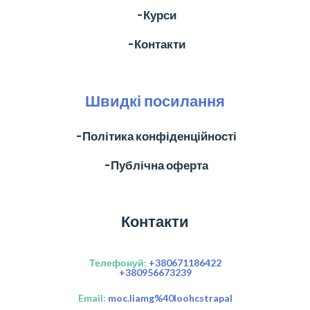
╶ Курси
╶ Контакти
Швидкі посилання
╶ Політика конфіденційності
╶ Публічна оферта
Контакти
Телефонуй:
+380671186422
+380956673239
Email:
moc.liamg%40loohcstrapal