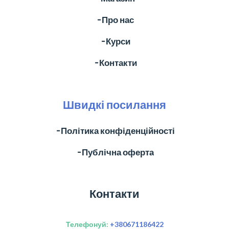
╶ Про нас
╶ Курси
╶ Контакти
Швидкі посилання
╶ Політика конфіденційності
╶ Публічна оферта
Контакти
Телефонуй:
+380671186422