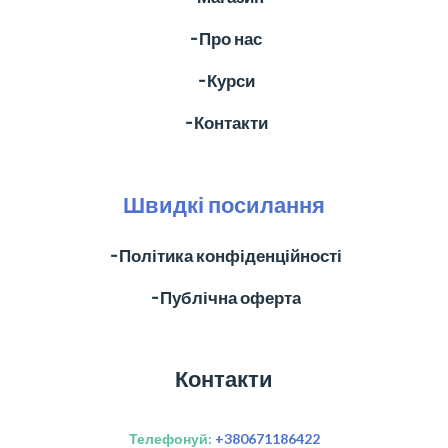
╶ Про нас
╶ Курси
╶ Контакти
Швидкі посилання
╶ Політика конфіденційності
╶ Публічна оферта
Контакти
Телефонуй:
+380671186422