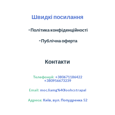
Швидкі посилання
╶ Політика конфіденційності
╶ Публічна оферта
Контакти
Телефонуй:
+380671186422
+380956673239
Email:
moc.liamg%40loohcstrapal
Адреса:
Київ, вул. Попудренка 52