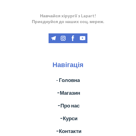
Навчайся хірургії з Lapart!
Приєднуйся до наших соц. мереж.
Навігація
- Головна
╶ Магазин
╶ Про нас
╶ Курси
╶ Контакти