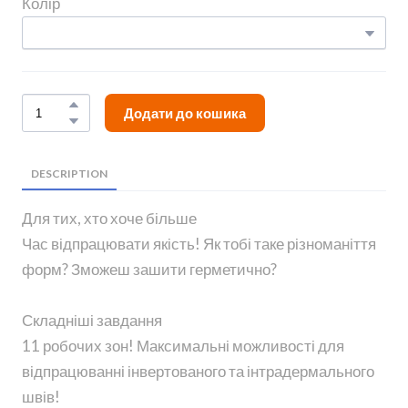
Колір
Додати до кошика
DESCRIPTION
Для тих, хто хоче більше
Час відпрацювати якість! Як тобі таке різноманіття
форм? Зможеш зашити герметично?
Складніші завдання
11 робочих зон! Максимальні можливості для
відпрацюванні інвертованого та інтрадермального
швів!