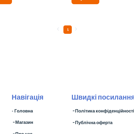
1
Навігація
Швидкі посиланн
- Головна
╶ Політика конфіденційност
╶ Магазин
╶ Публічна оферта
╶ Про нас