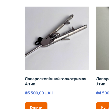
Лапароскопічний голкотримач
Лапар
A тип
J тип
₴5 500,00 UAH
₴4 50
Купити
Куп