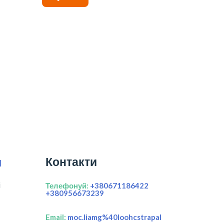
Контакти
я
і
Телефонуй:
+380671186422
+380956673239
Email:
moc.liamg%40loohcstrapal