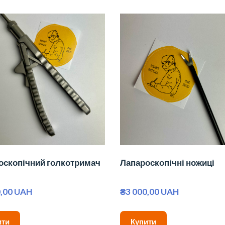
оскопічний голкотримач
Лапароскопічні ножиці
0,00 UAH
₴3 000,00 UAH
ити
Купити