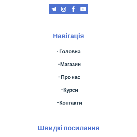
Навігація
- Головна
╶ Магазин
╶ Про нас
╶ Курси
╶ Контакти
Швидкі посилання