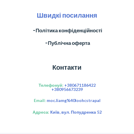
Швидкі посилання
╶ Політика конфіденційності
╶ Публічна оферта
Контакти
Телефонуй:
+380671186422
+380956673239
Email:
moc.liamg%40loohcstrapal
Адреса:
Київ, вул. Попудренка 52