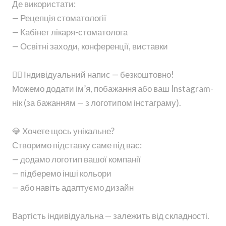
Де використати:
— Рецепція стоматології
— Кабінет лікаря-стоматолога
— Освітні заходи, конференції, виставки
👩‍⚕️ Індивідуальний напис — безкоштовно!
Можемо додати ім’я, побажання або ваш Instagram-
нік (за бажанням — з логотипом інстаграму).
💎 Хочете щось унікальне?
Створимо підставку саме під вас:
— додамо логотип вашої компанії
— підберемо інші кольори
— або навіть адаптуємо дизайн
Вартість індивідуальна — залежить від складності.