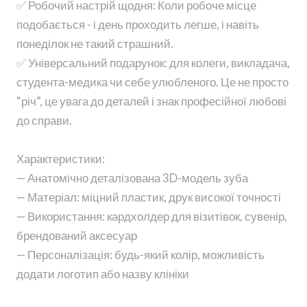
✅ Робочий настрій щодня: Коли робоче місце
подобається - і день проходить легше, і навіть
понеділок не такий страшний.
✅ Універсальний подарунок: для колеги, викладача,
студента-медика чи себе улюбленого. Це не просто
“річ”, це увага до деталей і знак професійної любові
до справи.
Характеристики:
— Анатомічно деталізована 3D-модель зуба
— Матеріал: міцний пластик, друк високої точності
— Використання: кардхолдер для візитівок, сувенір,
брендований аксесуар
— Персоналізація: будь-який колір, можливість
додати логотип або назву клініки