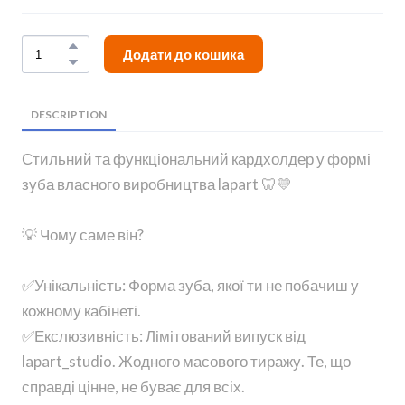
Додати до кошика
DESCRIPTION
Стильний та функціональний кардхолдер у формі
зуба власного виробництва lapart 🦷💛
💡 Чому саме він?
✅Унікальність: Форма зуба, якої ти не побачиш у
кожному кабінеті.
✅Екслюзивність: Лімітований випуск від
lapart_studio. Жодного масового тиражу. Те, що
справді цінне, не буває для всіх.