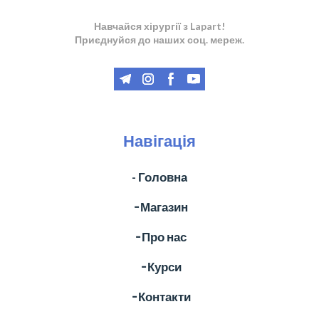
Навчайся хірургії з Lapart!
Приєднуйся до наших соц. мереж.
Навігація
- Головна
╶ Магазин
╶ Про нас
╶ Курси
╶ Контакти