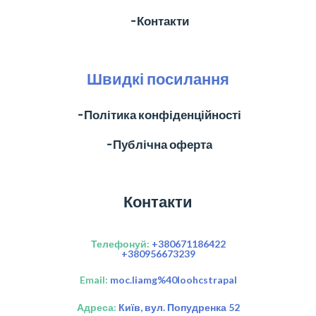
╶ Контакти
Швидкі посилання
╶ Політика конфіденційності
╶ Публічна оферта
Контакти
Телефонуй:
+380671186422
+380956673239
Email:
moc.liamg%40loohcstrapal
Адреса:
Київ, вул. Попудренка 52