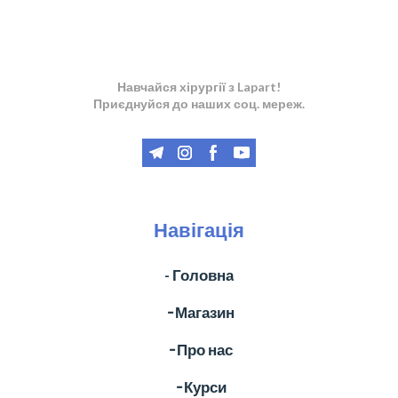
Навчайся хірургії з Lapart!
Приєднуйся до наших соц. мереж.
Навігація
- Головна
╶ Магазин
╶ Про нас
╶ Курси